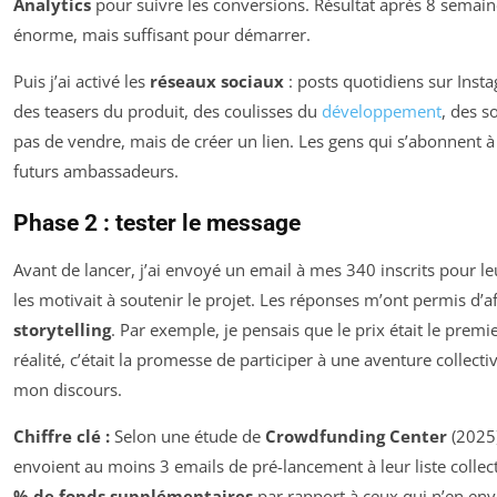
Analytics
pour suivre les conversions. Résultat après 8 semaine
énorme, mais suffisant pour démarrer.
Puis j’ai activé les
réseaux sociaux
: posts quotidiens sur Inst
des teasers du produit, des coulisses du
développement
, des s
pas de vendre, mais de créer un lien. Les gens qui s’abonnent à
futurs ambassadeurs.
Phase 2 : tester le message
Avant de lancer, j’ai envoyé un email à mes 340 inscrits pour 
les motivait à soutenir le projet. Les réponses m’ont permis d’
storytelling
. Par exemple, je pensais que le prix était le prem
réalité, c’était la promesse de participer à une aventure collectiv
mon discours.
Chiffre clé :
Selon une étude de
Crowdfunding Center
(2025)
envoient au moins 3 emails de pré-lancement à leur liste coll
% de fonds supplémentaires
par rapport à ceux qui n’en env