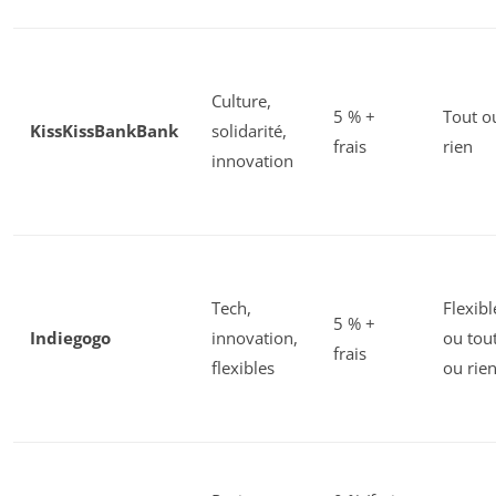
Culture,
5 % +
Tout o
KissKissBankBank
solidarité,
frais
rien
innovation
Tech,
Flexibl
5 % +
Indiegogo
innovation,
ou tou
frais
flexibles
ou rie