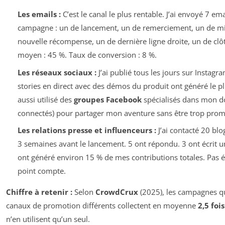
Les emails :
C’est le canal le plus rentable. J’ai envoyé 7 em
campagne : un de lancement, un de remerciement, un de mis
nouvelle récompense, un de dernière ligne droite, un de clô
moyen : 45 %. Taux de conversion : 8 %.
Les réseaux sociaux :
J’ai publié tous les jours sur Instagr
stories en direct avec des démos du produit ont généré le pl
aussi utilisé des
groupes Facebook
spécialisés dans mon d
connectés) pour partager mon aventure sans être trop prom
Les relations presse et influenceurs :
J’ai contacté 20 blo
3 semaines avant le lancement. 5 ont répondu. 3 ont écrit un 
ont généré environ 15 % de mes contributions totales. Pas
point compte.
Chiffre à retenir :
Selon
CrowdCrux
(2025), les campagnes qu
canaux de promotion différents collectent en moyenne
2,5 foi
n’en utilisent qu’un seul.